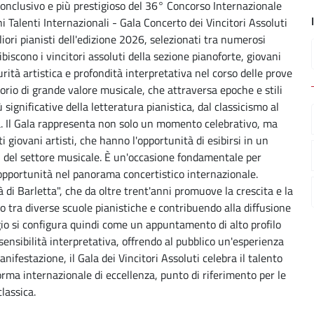
onclusivo e più prestigioso del 36° Concorso Internazionale
ni Talenti Internazionali - Gala Concerto dei Vincitori Assoluti
liori pianisti dell'edizione 2026, selezionati tra numerosi
ibiscono i vincitori assoluti della sezione pianoforte, giovani
urità artistica e profondità interpretativa nel corso delle prove
rio di grande valore musicale, che attraversa epoche e stili
 significative della letteratura pianistica, dal classicismo al
 Il Gala rappresenta non solo un momento celebrativo, ma
 giovani artisti, che hanno l'opportunità di esibirsi in un
ri del settore musicale. È un'occasione fondamentale per
e opportunità nel panorama concertistico internazionale.
 di Barletta", che da oltre trent'anni promuove la crescita e la
to tra diverse scuole pianistiche e contribuendo alla diffusione
io si configura quindi come un appuntamento di alto profilo
sensibilità interpretativa, offrendo al pubblico un'esperienza
nifestazione, il Gala dei Vincitori Assoluti celebra il talento
ma internazionale di eccellenza, punto di riferimento per le
lassica.