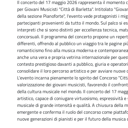
Il concerto del 17 maggio 2026 rappresenta il momento c
per Giovani Musicisti "Città di Barletta". Intitolato "Giova
della sezione Pianoforte", l'evento vede protagonisti i mig
partecipanti provenienti da tutto il mondo. Sul palco si es
interpreti che si sono distinti per eccellenza tecnica, mat
concorsuali. Il programma del concerto propone un reperto
differenti, offrendo al pubblico un viaggio tra le pagine più
romanticismo fino alla musica moderna e contemporanea.
anche una vera e propria vetrina internazionale per questi
contesto prestigioso davanti a pubblico, giuria e operato
consolidare il loro percorso artistico e per avviare nuov
L'evento incarna pienamente lo spirito del Concorso "Città
valorizzazione dei giovani musicisti, favorendo il confron
della cultura musicale nel mondo. Il concerto del 17 magg
artistico, capace di coniugare virtuosismo, espressività e 
musicale di grande intensità e qualità. A chiusura della ma
emergente e conferma il ruolo del concorso come piattafor
nuove generazioni di pianisti e per il futuro della musica c