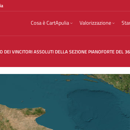
ia
Cosa è CartApulia
Valorizzazione
Sta
O DEI VINCITORI ASSOLUTI DELLA SEZIONE PIANOFORTE DEL 3
CONCERTO DEI VINCITORI ASSOLUTI DELLA S