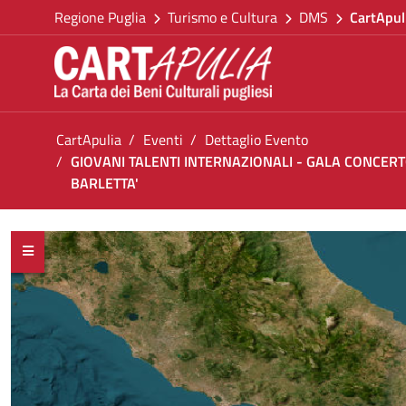
Torna alla homepage
Salta al contenuto
Regione Puglia
Turismo e Cultura
DMS
CartApul
Vai al menu di navigazione
Vai ai contenuti
Vai al footer
Ti trovi in:
CartApulia
Eventi
Dettaglio Evento
GIOVANI TALENTI INTERNAZIONALI - GALA CONCERT
BARLETTA'
GIOVANI TALENTI INTERNAZIONALI - GALA 
<