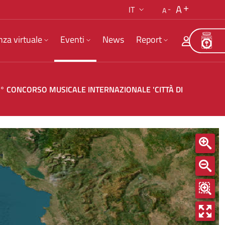
A
IT
A
nza virtuale
Eventi
News
Report
6° CONCORSO MUSICALE INTERNAZIONALE 'CITTÀ DI
EZIONE PIANOFORTE DEL 36° CONCORSO MUSIC