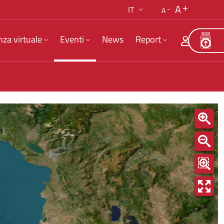
A
IT
A
nza virtuale
Eventi
News
Report