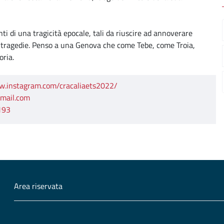
i di una tragicità epocale, tali da riuscire ad annoverare
di tragedie. Penso a una Genova che come Tebe, come Troia,
oria.
w.instagram.com/cracaliaets2022/
mail.com
193
Area riservata