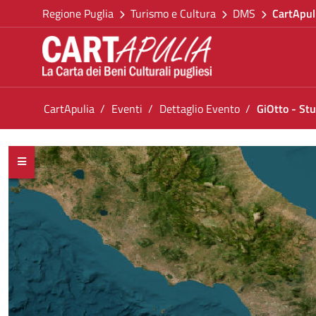
Torna alla homepage
Salta al contenuto
Regione Puglia
Turismo e Cultura
DMS
CartApul
Vai al menu di navigazione
Vai ai contenuti
Vai al footer
Ti trovi in:
CartApulia
Eventi
Dettaglio Evento
GiOtto - Stu
GiOtto - Studio per una tragedia
<