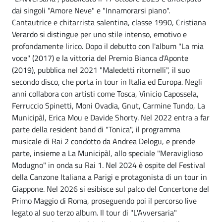
dai singoli "Amore Neve" e "Innamorarsi piano".
Cantautrice e chitarrista salentina, classe 1990, Cristiana
Verardo si distingue per uno stile intenso, emotivo e
profondamente lirico. Dopo il debutto con l'album "La mia
voce" (2017) e la vittoria del Premio Bianca d'Aponte
(2019), pubblica nel 2021 "Maledetti ritornelli", il suo
secondo disco, che porta in tour in Italia ed Europa. Negli
anni collabora con artisti come Tosca, Vinicio Capossela,
Ferruccio Spinetti, Moni Ovadia, Gnut, Carmine Tundo, La
Municipàl, Erica Mou e Davide Shorty. Nel 2022 entra a far
parte della resident band di "Tonica", il programma
musicale di Rai 2 condotto da Andrea Delogu, e prende
parte, insieme a La Municipàl, allo speciale "Meraviglioso
Modugno" in onda su Rai 1. Nel 2024 è ospite del Festival
della Canzone Italiana a Parigi e protagonista di un tour in
Giappone. Nel 2026 si esibisce sul palco del Concertone del
Primo Maggio di Roma, proseguendo poi il percorso live
legato al suo terzo album. Il tour di "L'Avversaria"