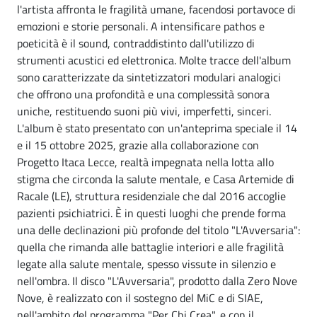
l'artista affronta le fragilità umane, facendosi portavoce di
emozioni e storie personali. A intensificare pathos e
poeticità è il sound, contraddistinto dall'utilizzo di
strumenti acustici ed elettronica. Molte tracce dell'album
sono caratterizzate da sintetizzatori modulari analogici
che offrono una profondità e una complessità sonora
uniche, restituendo suoni più vivi, imperfetti, sinceri.
L'album è stato presentato con un'anteprima speciale il 14
e il 15 ottobre 2025, grazie alla collaborazione con
Progetto Itaca Lecce, realtà impegnata nella lotta allo
stigma che circonda la salute mentale, e Casa Artemide di
Racale (LE), struttura residenziale che dal 2016 accoglie
pazienti psichiatrici. È in questi luoghi che prende forma
una delle declinazioni più profonde del titolo "L'Avversaria":
quella che rimanda alle battaglie interiori e alle fragilità
legate alla salute mentale, spesso vissute in silenzio e
nell'ombra. Il disco "L'Avversaria", prodotto dalla Zero Nove
Nove, è realizzato con il sostegno del MiC e di SIAE,
nell'ambito del programma "Per Chi Crea", e con il