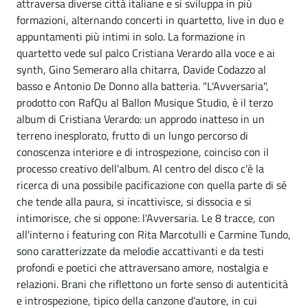
attraversa diverse città italiane e si sviluppa in più
formazioni, alternando concerti in quartetto, live in duo e
appuntamenti più intimi in solo. La formazione in
quartetto vede sul palco Cristiana Verardo alla voce e ai
synth, Gino Semeraro alla chitarra, Davide Codazzo al
basso e Antonio De Donno alla batteria. "L'Avversaria",
prodotto con RafQu al Ballon Musique Studio, è il terzo
album di Cristiana Verardo: un approdo inatteso in un
terreno inesplorato, frutto di un lungo percorso di
conoscenza interiore e di introspezione, coinciso con il
processo creativo dell'album. Al centro del disco c'è la
ricerca di una possibile pacificazione con quella parte di sé
che tende alla paura, si incattivisce, si dissocia e si
intimorisce, che si oppone: l'Avversaria. Le 8 tracce, con
all'interno i featuring con Rita Marcotulli e Carmine Tundo,
sono caratterizzate da melodie accattivanti e da testi
profondi e poetici che attraversano amore, nostalgia e
relazioni. Brani che riflettono un forte senso di autenticità
e introspezione, tipico della canzone d'autore, in cui