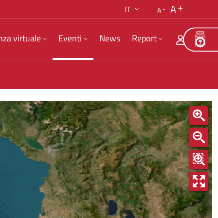
A
IT
A
nza virtuale
Eventi
News
Report