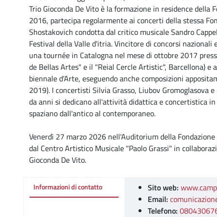
Trio Gioconda De Vito è la formazione in residence della 
2016, partecipa regolarmente ai concerti della stessa Fond
Shostakovich condotta dal critico musicale Sandro Cappel
Festival della Valle d'itria. Vincitore di concorsi nazionali
una tournée in Catalogna nel mese di ottobre 2017 press
de Bellas Artes" e il "Reial Cercle Artistic", Barcellona) 
biennale d'Arte, eseguendo anche composizioni appositam
2019). I concertisti Silvia Grasso, Liubov Gromoglasova 
da anni si dedicano all'attività didattica e concertistica i
spaziano dall'antico al contemporaneo.
Venerdì 27 marzo 2026 nell'Auditorium della Fondazione P
dal Centro Artistico Musicale "Paolo Grassi" in collaboraz
Gioconda De Vito.
Sito web:
www.campao
Informazioni di contatto
Email:
comunicazione
Telefono:
08043067