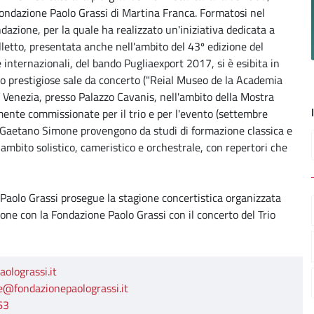
Fondazione Paolo Grassi di Martina Franca. Formatosi nel
azione, per la quale ha realizzato un'iniziativa dedicata a
letto, presentata anche nell'ambito del 43º edizione del
 e internazionali, del bando Pugliaexport 2017, si è esibita in
o prestigiose sale da concerto ("Reial Museo de la Academia
e a Venezia, presso Palazzo Cavanis, nell'ambito della Mostra
ente commissionate per il trio e per l'evento (settembre
e Gaetano Simone provengono da studi di formazione classica e
n ambito solistico, cameristico e orchestrale, con repertori che
aolo Grassi prosegue la stagione concertistica organizzata
ione con la Fondazione Paolo Grassi con il concerto del Trio
lograssi.it
@fondazionepaolograssi.it
63