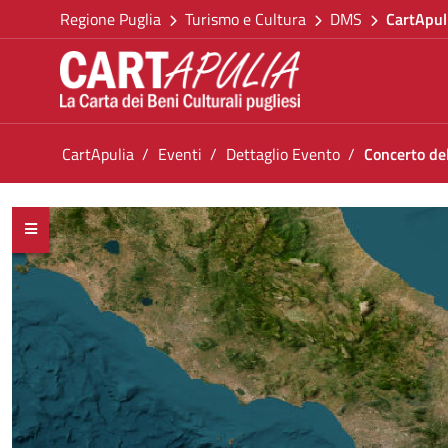
Torna alla homepage
Salta al contenuto
Regione Puglia
Turismo e Cultura
DMS
CartApul
Vai al menu di navigazione
Vai ai contenuti
Vai al footer
Ti trovi in:
CartApulia
Eventi
Dettaglio Evento
Concerto del
Concerto del Trio Gioconda de Vito
<