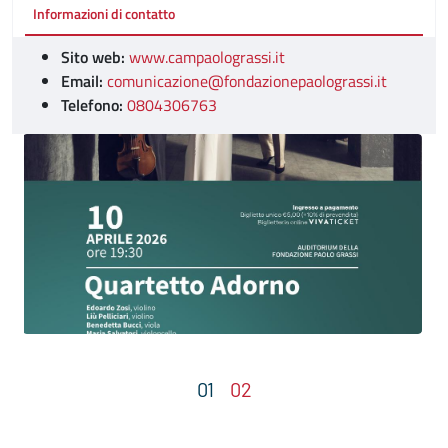
Informazioni di contatto
Sito web:
www.campaolograssi.it
Email:
comunicazione@fondazionepaolograssi.it
Telefono:
0804306763