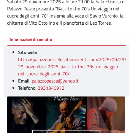
Sabato 29 novembre 2025 alle ore 21.00 la Sala Etrusca di
Palazzo Pesce presenta "Back to the 70's Un viaggio nel
cuore degli anni '70" insieme alla voce di Savio Vurchio, la
chitarra di Vito Ottolino e il pianoforte di Leo Torres.
Informazioni di contatto
Sito web:
https://palazzopescelocationeventi.com/2025/09/29/
29-novembre-2025-back-to-the-70s-un-viaggio-
nel-cuore-degli-anni-70/
Email:
palazzopesce@yahoo.it
Telefono:
3931340912