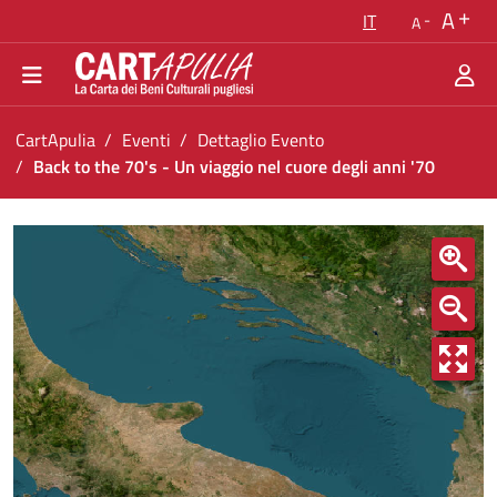
Torna alla homepage
A
IT
A
Vai al menu di navigazione
Vai ai contenuti
Vai al footer
Ti trovi in:
CartApulia
Eventi
Dettaglio Evento
Back to the 70's - Un viaggio nel cuore degli anni '70
Back to the 70&#39;s - Un viaggio nel cuore 
<