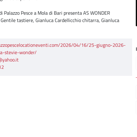
o di Palazzo Pesce a Mola di Bari presenta AS WONDER
entile tastiere, Gianluca Cardellicchio chitarra, Gianluca
lazzopescelocationeventi.com/2026/04/16/25-giugno-2026-
a-stevie-wonder/
@yahoo.it
12