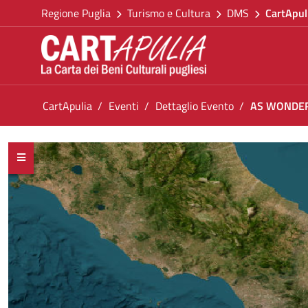
Torna alla homepage
Salta al contenuto
Regione Puglia
Turismo e Cultura
DMS
CartApul
Vai al menu di navigazione
Vai ai contenuti
Vai al footer
Ti trovi in:
CartApulia
Eventi
Dettaglio Evento
AS WONDER 
AS WONDER - Omaggio a Stevie Wonder
<