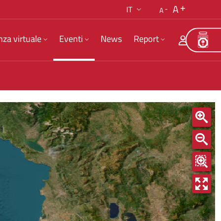
A
IT
A
nza virtuale
Eventi
News
Report