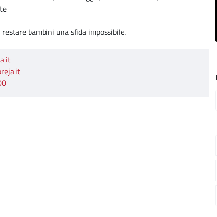
nte
 restare bambini una sfida impossibile.
a.it
eja.it
00