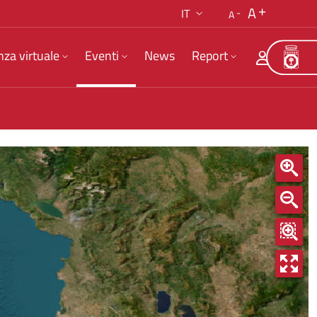
A
IT
A
nza virtuale
Eventi
News
Report