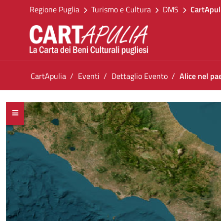
Torna alla homepage
Salta al contenuto
Regione Puglia
Turismo e Cultura
DMS
CartApul
Vai al menu di navigazione
Vai ai contenuti
Vai al footer
Ti trovi in:
CartApulia
Eventi
Dettaglio Evento
Alice nel p
Alice nel paese dei pazzi - TEATRO KOREJA
<