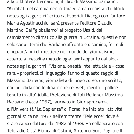
alla Biblioteca Bernardini, il libro di Massimo Barbano .
"Acrobati del cambiamento. Una vita da cronista: dal block
notes agli algoritmi" edito da Esperidi. Dialoga con l'autore
Maria Agostinacchio, sarà presente l'editore Claudio
Martino. Dal "globalismo" al progetto Usaid, dal
cambiamento climatico alla guerra in Ucraina, questi e non
solo sono i temi che Barbano affronta e disamina, forte di
cinquant'anni di mestiere nel mondo del giornalismo,
attento a metodi e metodologie, per l'appunto dal block
notes agli algoritmi. "Visione, onestà intellettuale e - cosa
rara - proprietà di linguaggio, fanno di questo saggio di
Massimo Barbano, giornalista di lungo corso, uno scritto,
che per dirla con le dinamiche del web, merita il pollice
tenuto in alto" (dalla Prefazione di Toti Bellone). Massimo
Barbano (Lecce 1957), laureato in Giurisprudenza
all'Università "La Sapienza" di Roma, ha iniziato l'attività
giornalistica nel 1977 nell'emittente "Telelecce" dove è
stato caporedattore dal 1982 al 1988. Ha collaborato con
Teleradio Città Bianca di Ostuni, Antenna Sud, Puglia e Il