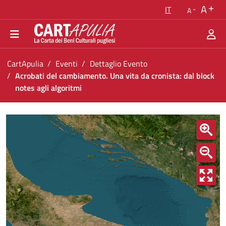
Torna alla homepage
A
IT
A
Vai al menu di navigazione
Vai ai contenuti
Vai al footer
Ti trovi in:
CartApulia
Eventi
Dettaglio Evento
Acrobati del cambiamento. Una vita da cronista: dal block
notes agli algoritmi
Acrobati del cambiamento. Una vita da cronista
<