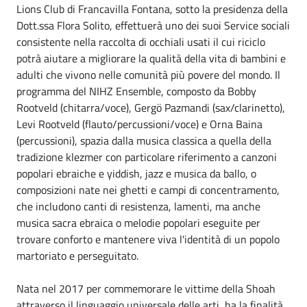
Lions Club di Francavilla Fontana, sotto la presidenza della
Dott.ssa Flora Solito, effettuerà uno dei suoi Service sociali
consistente nella raccolta di occhiali usati il cui riciclo
potrà aiutare a migliorare la qualità della vita di bambini e
adulti che vivono nelle comunità più povere del mondo. Il
programma del NIHZ Ensemble, composto da Bobby
Rootveld (chitarra/voce), Gergö Pazmandi (sax/clarinetto),
Levi Rootveld (flauto/percussioni/voce) e Orna Baina
(percussioni), spazia dalla musica classica a quella della
tradizione klezmer con particolare riferimento a canzoni
popolari ebraiche e yiddish, jazz e musica da ballo, o
composizioni nate nei ghetti e campi di concentramento,
che includono canti di resistenza, lamenti, ma anche
musica sacra ebraica o melodie popolari eseguite per
trovare conforto e mantenere viva l'identità di un popolo
martoriato e perseguitato.
Nata nel 2017 per commemorare le vittime della Shoah
attraverso il linguaggio universale delle arti, ha la finalità