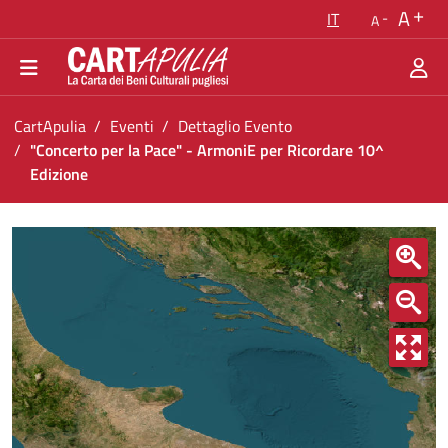
Torna alla homepage
A
IT
A
Vai al menu di navigazione
Vai ai contenuti
Vai al footer
Ti trovi in:
CartApulia
Eventi
Dettaglio Evento
"Concerto per la Pace" - ArmoniE per Ricordare 10^
Edizione
&#34;Concerto per la Pace&#34; - ArmoniE pe
<