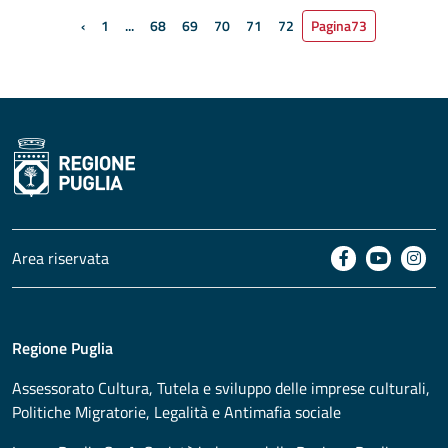
‹
1
...
68
69
70
71
72
Pagina
73
Pagina precedente
Area riservata
Regione Puglia
Assessorato
Cultura, Tutela e sviluppo delle imprese culturali,
Politiche Migratorie, Legalità e Antimafia sociale