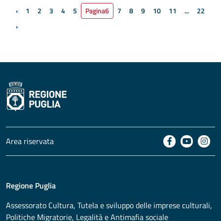
‹
1
2
3
4
5
Pagina
6
7
8
9
10
11
...
22
Pagina precedente
›
Pagina successiva
Area riservata
Regione Puglia
Assessorato
Cultura, Tutela e sviluppo delle imprese culturali,
Politiche Migratorie, Legalità e Antimafia sociale