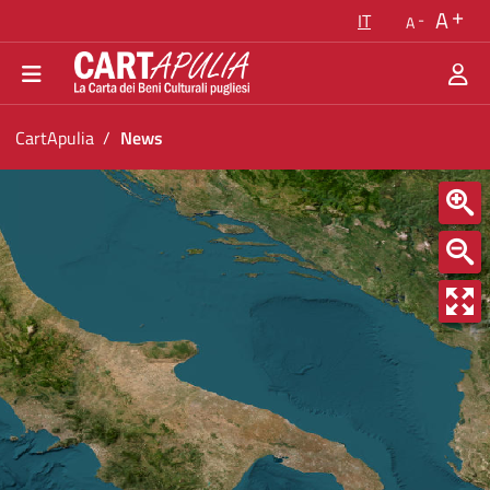
Torna alla homepage
A
IT
A
Vai al menu di navigazione
Vai ai contenuti
Vai al footer
Ti trovi in:
CartApulia
News
News