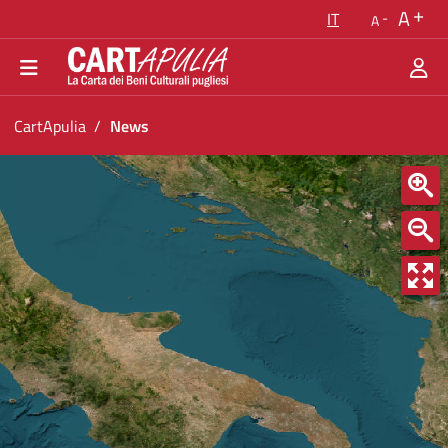
Torna alla homepage
A
IT
A
Vai al menu di navigazione
Vai ai contenuti
Vai al footer
Ti trovi in:
CartApulia
News
News