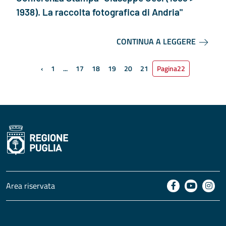
1938). La raccolta fotografica di Andria"
CONTINUA A LEGGERE
‹
1
...
17
18
19
20
21
Pagina
22
Pagina precedente
Area riservata