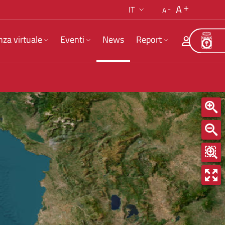
A
IT
A
nza virtuale
Eventi
News
Report