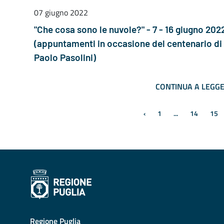
07 giugno 2022
"Che cosa sono le nuvole?" - 7 - 16 giugno 202
(appuntamenti in occasione del centenario di 
Paolo Pasolini)
CONTINUA A LEGG
‹
1
...
14
15
Pagina precedente
Regione Puglia