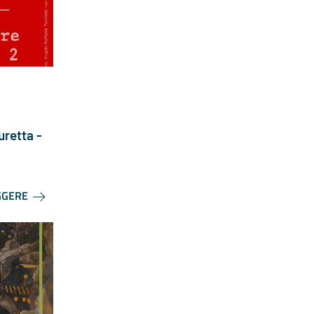
o
uretta -
GGERE