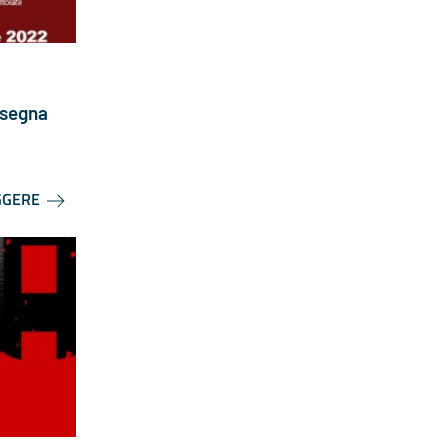
ssegna
GGERE