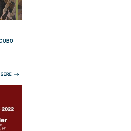
NCUBO
GGERE