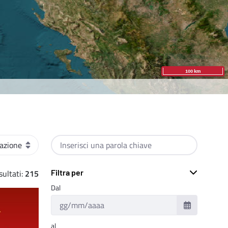
Cerca per testo
ultati:
215
Filtra per
Dal
al