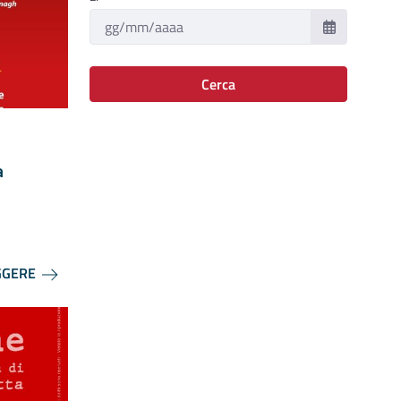
Cerca
a
GGERE