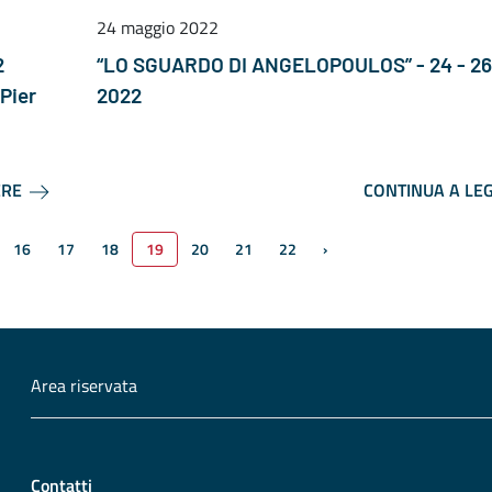
24 maggio 2022
2
“LO SGUARDO DI ANGELOPOULOS” - 24 - 26
Pier
2022
ERE
CONTINUA A LE
16
17
18
19
20
21
22
›
Pagina successiva
Area riservata
Contatti