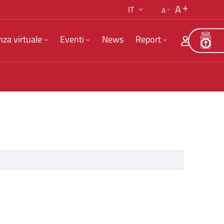
A
IT
A
nza virtuale
Eventi
News
Report