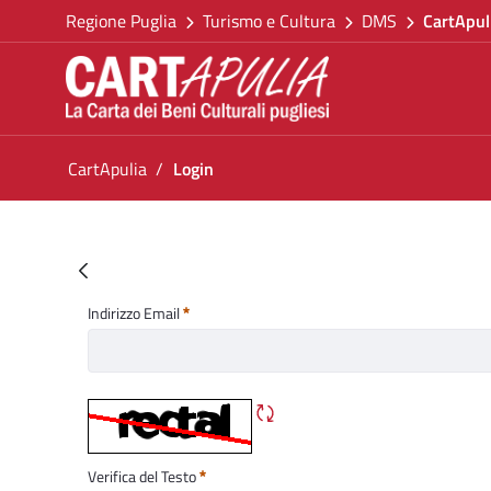
Torna alla homepage
Salta al contenuto
Regione Puglia
Turismo e Cultura
DMS
CartApul
Vai al menu di navigazione
Vai ai contenuti
Vai al footer
Ti trovi in:
CartApulia
Login
Login
Password Dimenticata
Indirizzo Email
Obbligatorio
Rigene CAPTCHA
Verifica del Testo