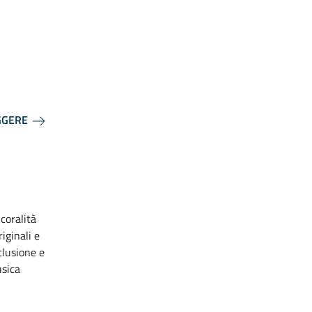
GGERE
coralità
iginali e
clusione e
usica