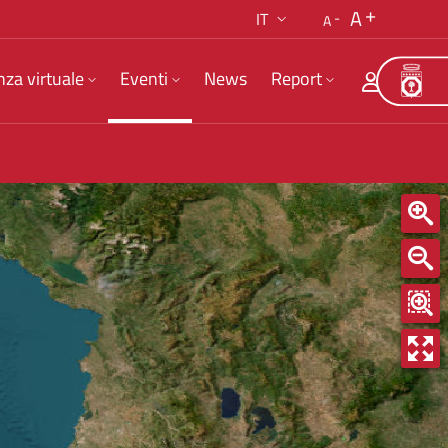
A
IT
A
nza virtuale
Eventi
News
Report