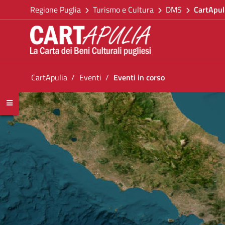
Torna alla homepage
Salta al contenuto
Regione Puglia
Turismo e Cultura
DMS
CartApul
Vai al menu di navigazione
Vai ai contenuti
Vai al footer
Ti trovi in:
CartApulia
Eventi
Eventi in corso
Eventi in corso