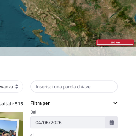
amento
Cerca per testo
ultati:
515
Filtra per
Dal
al