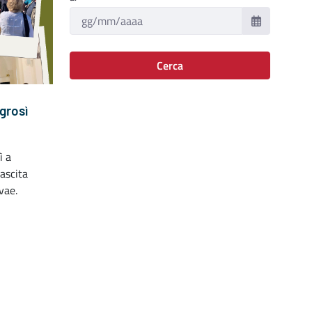
Cerca
grosì
ì a
ascita
vae.