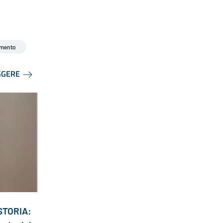
mento
GGERE
STORIA: