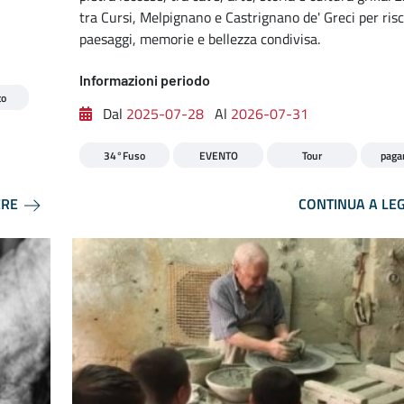
tra Cursi, Melpignano e Castrignano de' Greci per risc
paesaggi, memorie e bellezza condivisa.
Informazioni periodo
to
Dal
2025-07-28
Al
2026-07-31
34°Fuso
EVENTO
Tour
paga
ERE
CONTINUA A LE