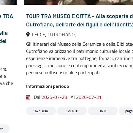
A TRA
TOUR TRA MUSEO E CITTÀ - Alla scoperta d
Cutrofiano, dell'arte dei figuli e dell' identit
ella
, LECCE, CUTROFIANO,
del
Gli Itinerari del Museo della Ceramica e della Bibliote
Cutrofiano valorizzano il patrimonio culturale locale 
esperienze immersive tra botteghe, fornaci, cantine 
paesaggi. Tradizione e contemporaneità si intrecciano
erra
percorsi multisensoriali e partecipati.
ie e
iva che
Informazioni periodo
Dal
2025-07-28
Al
2026-07-31
34°Fuso
EVENTO
Tour
paga
to