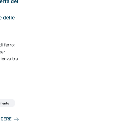
rta del
e delle
i ferro:
per
rienza tra
mento
GGERE