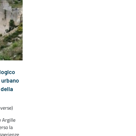
logico
io urbano
 della
iverse)
 Argille
erso la
Esperienze