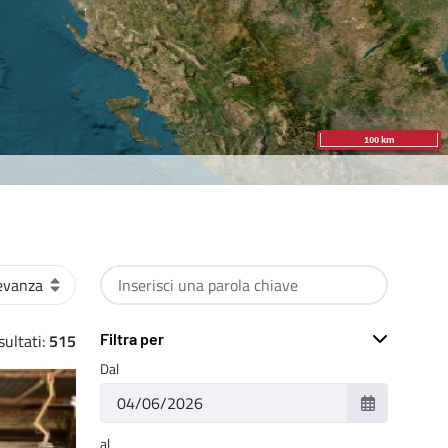
amento
Cerca per testo
ultati:
515
Filtra per
Dal
al