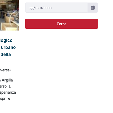
Cerca
logico
io urbano
 della
iverse)
 Argille
erso la
Esperienze
oprire