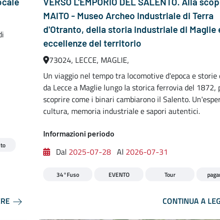
locale
VERSO L'EMPORIO DEL SALENTO. Alla scope
MAITO - Museo Archeo Industriale di Terra
d'Otranto, della storia industriale di Maglie 
di
eccellenze del territorio
73024, LECCE, MAGLIE,
Un viaggio nel tempo tra locomotive d'epoca e storie d
da Lecce a Maglie lungo la storica ferrovia del 1872, 
scoprire come i binari cambiarono il Salento. Un'espe
cultura, memoria industriale e sapori autentici.
Informazioni periodo
to
Dal
2025-07-28
Al
2026-07-31
34°Fuso
EVENTO
Tour
paga
ERE
CONTINUA A LE