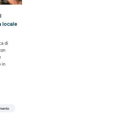
i
à locale
ca di
con
e
 in
mento