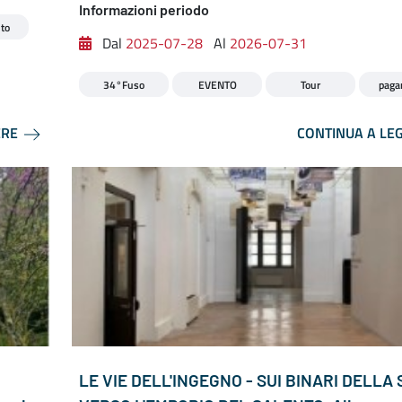
Informazioni periodo
to
Dal
2025-07-28
Al
2026-07-31
34°Fuso
EVENTO
Tour
paga
ERE
CONTINUA A LE
LE VIE DELL'INGEGNO - SUI BINARI DELLA 