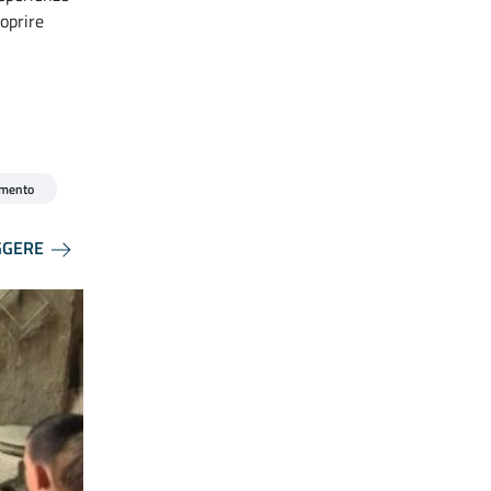
oprire
mento
GGERE