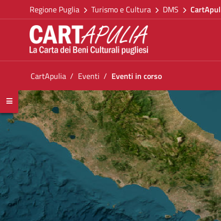
Torna alla homepage
Salta al contenuto
Regione Puglia
Turismo e Cultura
DMS
CartApul
Vai al menu di navigazione
Vai ai contenuti
Vai al footer
Ti trovi in:
CartApulia
Eventi
Eventi in corso
Eventi in corso