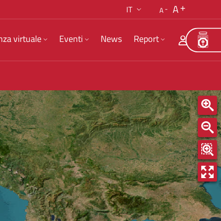
A
IT
A
nza virtuale
Eventi
News
Report