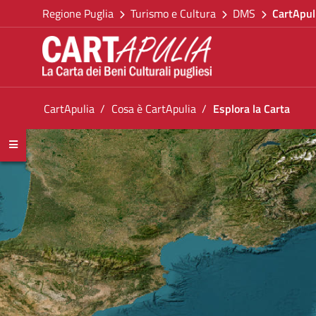
Torna alla homepage
Salta al contenuto
Regione Puglia
Turismo e Cultura
DMS
CartApul
Vai al menu di navigazione
Vai ai contenuti
Vai al footer
Ti trovi in:
CartApulia
Cosa è CartApulia
Esplora la Carta
Esplora la Carta