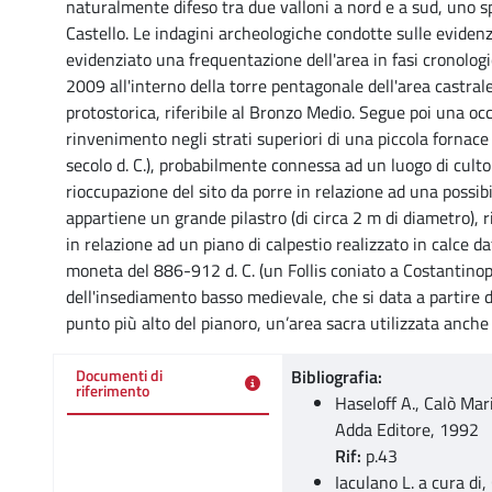
naturalmente difeso tra due valloni a nord e a sud, uno s
Castello. Le indagini archeologiche condotte sulle eviden
evidenziato una frequentazione dell'area in fasi cronologich
2009 all'interno della torre pentagonale dell'area castra
protostorica, riferibile al Bronzo Medio. Segue poi una oc
rinvenimento negli strati superiori di una piccola fornace 
secolo d. C.), probabilmente connessa ad un luogo di culto p
rioccupazione del sito da porre in relazione ad una possib
appartiene un grande pilastro (di circa 2 m di diametro), 
in relazione ad un piano di calpestio realizzato in calce d
moneta del 886-912 d. C. (un Follis coniato a Costantinopoli
dell'insediamento basso medievale, che si data a partire da
punto più alto del pianoro, un’area sacra utilizzata anche 
Bibliografia:
Documenti di
riferimento
Haseloff A., Calò Mari
Adda Editore, 1992
Rif:
p.43
Iaculano L. a cura di