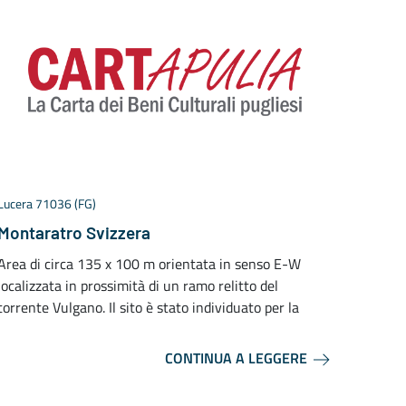
Lucera 71036 (FG)
San Vit
Montaratro Svizzera
Mass
Area di circa 135 x 100 m orientata in senso E-W
Il com
localizzata in prossimità di un ramo relitto del
Giacom
torrente Vulgano. Il sito è stato individuato per la
di for
CONTINUA A LEGGERE