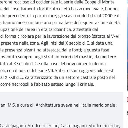
perone roccioso ad occidente e la serie delle Coppe di Monte
ze dell'insediamento fortificato di età basso medievale, hanno
e precedenti. In particolare, gli scavi condotti tra il 2000 e il
le, hanno messo in luce una prima fase di frequentazione di età
cupazione dell'area in età tardoantica, attestata dal
di forma circolare per la lavorazione del bronzo (datata al V-VI
resente nella zona. Agli inizi del X secolo d. C. si data una
ile presenza bizantina attestata dalle fonti; a questa fase
rinvenuto sempre negli strati inferiori del mastio, da mettere
atato al X secolo d. C. sulla base del rinvenimento di una
, con il busto di Leone VI). Sul sito sono oggi visibili i resti
l XI-XII d.C., caratterizzato da un settore castrale posto nel
come necropoli e l’abitato esteso lungo il crinale.
ani M.S. a cura di, Architettura sveva nell'Italia meridionale :
, Castelpagano. Studi e ricerche, Castelpagano. Studi e ricerche,