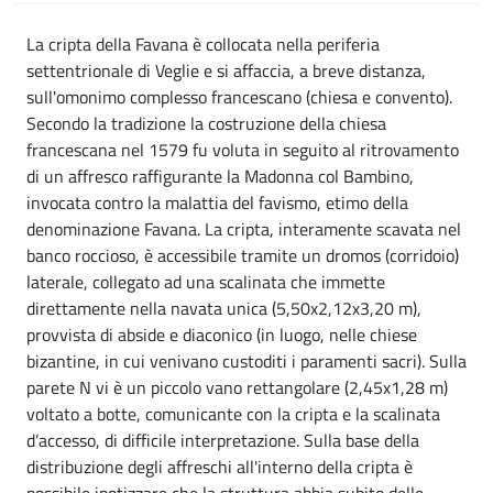
La cripta della Favana è collocata nella periferia
settentrionale di Veglie e si affaccia, a breve distanza,
sull'omonimo complesso francescano (chiesa e convento).
Secondo la tradizione la costruzione della chiesa
francescana nel 1579 fu voluta in seguito al ritrovamento
di un affresco raffigurante la Madonna col Bambino,
invocata contro la malattia del favismo, etimo della
denominazione Favana. La cripta, interamente scavata nel
banco roccioso, è accessibile tramite un dromos (corridoio)
laterale, collegato ad una scalinata che immette
direttamente nella navata unica (5,50x2,12x3,20 m),
provvista di abside e diaconico (in luogo, nelle chiese
bizantine, in cui venivano custoditi i paramenti sacri). Sulla
parete N vi è un piccolo vano rettangolare (2,45x1,28 m)
voltato a botte, comunicante con la cripta e la scalinata
d’accesso, di difficile interpretazione. Sulla base della
distribuzione degli affreschi all'interno della cripta è
possibile ipotizzare che la struttura abbia subito delle