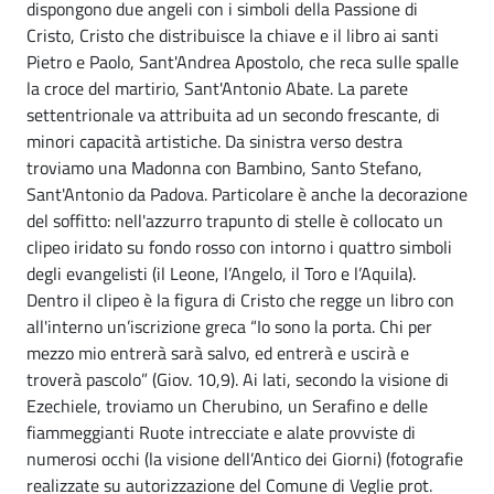
dispongono due angeli con i simboli della Passione di
Cristo, Cristo che distribuisce la chiave e il libro ai santi
Pietro e Paolo, Sant'Andrea Apostolo, che reca sulle spalle
la croce del martirio, Sant'Antonio Abate. La parete
settentrionale va attribuita ad un secondo frescante, di
minori capacità artistiche. Da sinistra verso destra
troviamo una Madonna con Bambino, Santo Stefano,
Sant'Antonio da Padova. Particolare è anche la decorazione
del soffitto: nell'azzurro trapunto di stelle è collocato un
clipeo iridato su fondo rosso con intorno i quattro simboli
degli evangelisti (il Leone, l’Angelo, il Toro e l’Aquila).
Dentro il clipeo è la figura di Cristo che regge un libro con
all'interno un’iscrizione greca “Io sono la porta. Chi per
mezzo mio entrerà sarà salvo, ed entrerà e uscirà e
troverà pascolo” (Giov. 10,9). Ai lati, secondo la visione di
Ezechiele, troviamo un Cherubino, un Serafino e delle
fiammeggianti Ruote intrecciate e alate provviste di
numerosi occhi (la visione dell’Antico dei Giorni) (fotografie
realizzate su autorizzazione del Comune di Veglie prot.