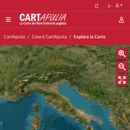
Torna alla homepage
A
IT
A
Vai al menu di navigazione
Vai ai contenuti
Vai al footer
Ti trovi in:
CartApulia
Cosa è CartApulia
Esplora la Carta
Esplora la Carta