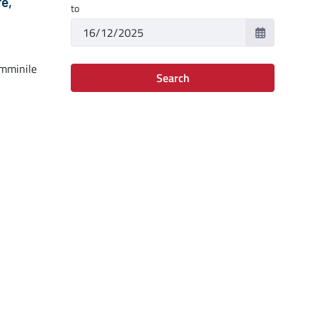
e,
to
emminile
Search