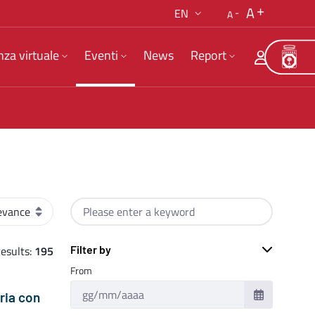
A
EN
A
nza virtuale
Eventi
News
Report
der
Search by text
esults:
195
Filter by
From
eria con