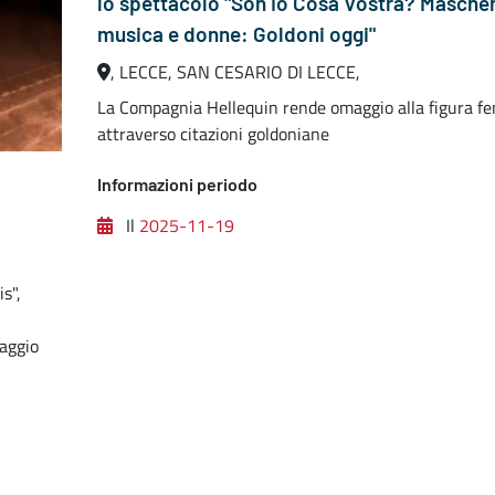
lo spettacolo "Son Io Cosa Vostra? Mascher
musica e donne: Goldoni oggi"
, LECCE, SAN CESARIO DI LECCE,
La Compagnia Hellequin rende omaggio alla figura f
attraverso citazioni goldoniane
Informazioni periodo
Il
2025-11-19
s",
iaggio