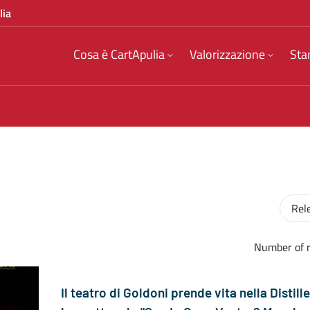
lia
Cosa è CartApulia
Valorizzazione
Sta
Sort or
Number of r
Il teatro di Goldoni prende vita nella Distill