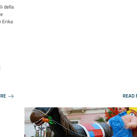
i della
 e
e Erika
ORE
READ