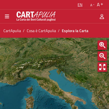
Go back to the homepage
A
EN
A
Go to navigation menu
Go to content
Go to the footer
You are in:
CartApulia
Cosa è CartApulia
Esplora la Carta
Esplora la Carta