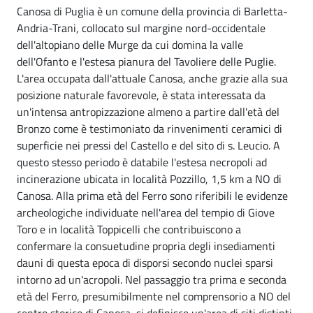
Canosa di Puglia è un comune della provincia di Barletta-
Andria-Trani, collocato sul margine nord-occidentale
dell'altopiano delle Murge da cui domina la valle
dell'Ofanto e l'estesa pianura del Tavoliere delle Puglie.
L'area occupata dall'attuale Canosa, anche grazie alla sua
posizione naturale favorevole, è stata interessata da
un'intensa antropizzazione almeno a partire dall'età del
Bronzo come è testimoniato da rinvenimenti ceramici di
superficie nei pressi del Castello e del sito di s. Leucio. A
questo stesso periodo è databile l'estesa necropoli ad
incinerazione ubicata in località Pozzillo, 1,5 km a NO di
Canosa. Alla prima età del Ferro sono riferibili le evidenze
archeologiche individuate nell'area del tempio di Giove
Toro e in località Toppicelli che contribuiscono a
confermare la consuetudine propria degli insediamenti
dauni di questa epoca di disporsi secondo nuclei sparsi
intorno ad un'acropoli. Nel passaggio tra prima e seconda
età del Ferro, presumibilmente nel comprensorio a NO del
centro storico di Canosa, si definisce un'area di siti distinti