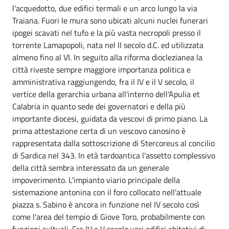
l'acquedotto, due edifici termali e un arco lungo la via
Traiana. Fuori le mura sono ubicati alcuni nuclei funerari
ipogei scavati nel tufo e la più vasta necropoli presso il
torrente Lamapopoli, nata nel II secolo d.C. ed utilizzata
almeno fino al VI. In seguito alla riforma dioclezianea la
città riveste sempre maggiore importanza politica e
amministrativa raggiungendo, fra il IV e il V secolo, il
vertice della gerarchia urbana all'interno dell'Apulia et
Calabria in quanto sede dei governatori e della più
importante diocesi, guidata da vescovi di primo piano. La
prima attestazione certa di un vescovo canosino è
rappresentata dalla sottoscrizione di Stercoreus al concilio
di Sardica nel 343. In età tardoantica l'assetto complessivo
della città sembra interessato da un generale
impoverimento. L'impianto viario principale della
sistemazione antonina con il foro collocato nell'attuale
piazza s. Sabino è ancora in funzione nel IV secolo così
come l'area del tempio di Giove Toro, probabilmente con
funzioni cultuali. Fra IV e V secolo vari edifici abitativi di