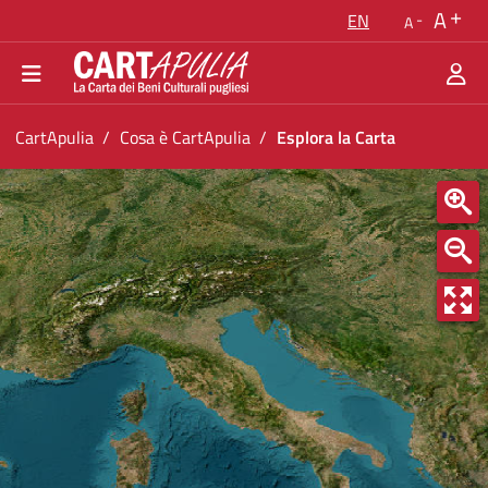
Go back to the homepage
A
EN
A
Go to navigation menu
Go to content
Go to the footer
You are in:
CartApulia
Cosa è CartApulia
Esplora la Carta
Esplora la Carta