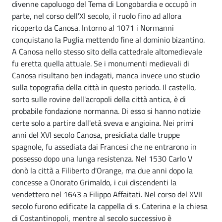
divenne capoluogo del Tema di Longobardia e occupò in
parte, nel corso dell'XI secolo, il ruolo fino ad allora
ricoperto da Canosa. Intorno al 1071 i Normanni
conquistano la Puglia mettendo fine al dominio bizantino.
A Canosa nello stesso sito della cattedrale altomedievale
fu eretta quella attuale. Se i monumenti medievali di
Canosa risultano ben indagati, manca invece uno studio
sulla topografia della città in questo periodo. Il castello,
sorto sulle rovine dell'acropoli della città antica, è di
probabile fondazione normanna. Di esso si hanno notizie
certe solo a partire dall'età sveva e angioina. Nei primi
anni del XVI secolo Canosa, presidiata dalle truppe
spagnole, fu assediata dai Francesi che ne entrarono in
possesso dopo una lunga resistenza. Nel 1530 Carlo V
donò la città a Filiberto d'Orange, ma due anni dopo la
concesse a Onorato Grimaldo, i cui discendenti la
vendettero nel 1643 a Filippo Affaitati. Nel corso del XVII
secolo furono edificate la cappella di s. Caterina e la chiesa
di Costantinopoli, mentre al secolo successivo è