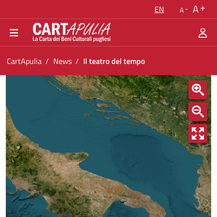
Go back to the homepage
A
EN
A
Go to navigation menu
Go to content
Go to the footer
You are in:
CartApulia
News
Il teatro del tempo
Il teatro del tempo